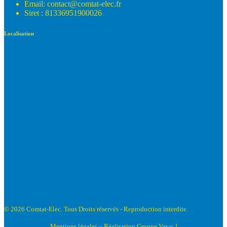
Email: contact@comtat-elec.fr
Siret : 81336951900026
Localisation
© 2026 Comtat-Elec. Tous Droits réservés - Reproduction interdite.
Mentions légales
– Réalisation
Groupe Vas-y !