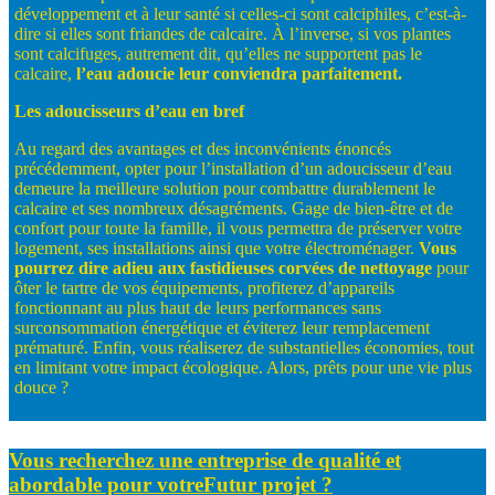
développement et à leur santé si celles-ci sont calciphiles, c’est-à-
dire si elles sont friandes de calcaire. À l’inverse, si vos plantes
sont calcifuges, autrement dit, qu’elles ne supportent pas le
calcaire,
l’eau adoucie
leur
conviendra
parfaitement.
Les
adoucisseurs
d’eau
en
bref
Au regard des avantages et des inconvénients énoncés
précédemment, opter pour l’installation d’un adoucisseur d’eau
demeure la meilleure solution pour combattre durablement le
calcaire et ses nombreux désagréments. Gage de bien-être et de
confort pour toute la famille, il vous permettra de préserver votre
logement, ses installations ainsi que votre électroménager.
Vous
pourrez
dire
adieu
aux
fastidieuses
corvées
de
nettoyage
pour
ôter le tartre de vos équipements, profiterez d’appareils
fonctionnant au plus haut de leurs performances sans
surconsommation énergétique et éviterez leur remplacement
prématuré. Enfin, vous réaliserez de substantielles économies, tout
en limitant votre impact écologique. Alors, prêts pour une vie plus
douce ?
Vous recherchez une entreprise de qualité et
abordable pour votre
Futur projet ?