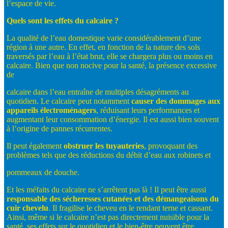
l’espace de vie.
Quels
sont
les
effets
du
calcaire
?
La qualité de l’eau domestique varie considérablement d’une
région à une autre. En effet, en fonction de la nature des sols
traversés par l’eau à l’état brut, elle se chargera plus ou moins en
calcaire. Bien que non nocive pour la santé, la présence excessive
de
calcaire dans l’eau entraîne de multiples désagréments au
quotidien. Le calcaire peut notamment
causer
des
dommages
aux
appareils
électroménagers
, réduisant leurs performances et
augmentant leur consommation d’énergie. Il est aussi bien souvent
à l’origine de pannes récurrentes.
Il peut également
obstruer
les
tuyauteries
, provoquant des
problèmes tels que des réductions du débit d’eau aux robinets et
pommeaux de douche.
Et les méfaits du calcaire ne s’arrêtent pas là ! Il peut être aussi
responsable
des
sécheresses
cutanées
et
des
démangeaisons
du
cuir
chevelu
. Il fragilise le cheveu en le rendant terne et cassant.
Ainsi, même si le calcaire n’est pas directement nuisible pour la
santé, ses effets sur le quotidien et le bien-être peuvent être