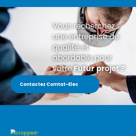
Vous recherchez
une entreprise de
qualité et
abordable pour
votre
Futur projet ?
Contactez Comtat-Elec