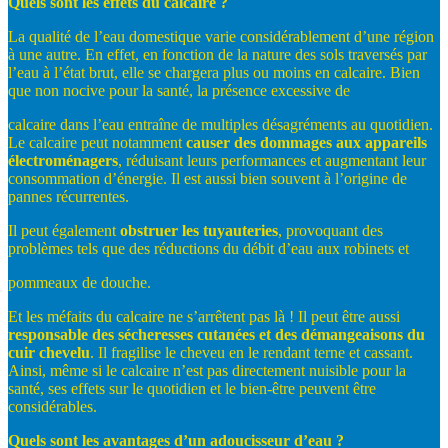
Quels
sont
les
effets
du
calcaire
?
La qualité de l’eau domestique varie considérablement d’une région
à une autre. En effet, en fonction de la nature des sols traversés par
l’eau à l’état brut, elle se chargera plus ou moins en calcaire. Bien
que non nocive pour la santé, la présence excessive de
calcaire dans l’eau entraîne de multiples désagréments au quotidien.
Le calcaire peut notamment
causer
des
dommages
aux
appareils
électroménagers
, réduisant leurs performances et augmentant leur
consommation d’énergie. Il est aussi bien souvent à l’origine de
pannes récurrentes.
Il peut également
obstruer
les
tuyauteries
, provoquant des
problèmes tels que des réductions du débit d’eau aux robinets et
pommeaux de douche.
Et les méfaits du calcaire ne s’arrêtent pas là ! Il peut être aussi
responsable
des
sécheresses
cutanées
et
des
démangeaisons
du
cuir
chevelu
. Il fragilise le cheveu en le rendant terne et cassant.
Ainsi, même si le calcaire n’est pas directement nuisible pour la
santé, ses effets sur le quotidien et le bien-être peuvent être
considérables.
Quels
sont
les
avantages
d’un
adoucisseur
d’eau
?