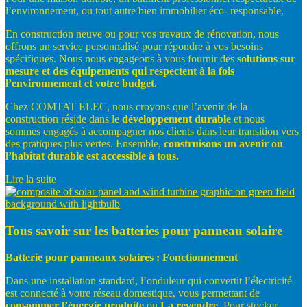
l’environnement, ou tout autre bien immobilier éco- responsable,
En construction neuve ou pour vos travaux de rénovation, nous
offrons un service personnalisé pour répondre à vos besoins
spécifiques. Nous nous engageons à vous fournir des
solutions sur
mesure
et
des
équipements
qui
respectent
à
la
fois
l’environnement
et
votre
budget.
Chez COMTAT ELEC, nous croyons que l’avenir de la
construction réside dans le
développement
durable
et nous
sommes engagés à accompagner nos clients dans leur transition vers
des pratiques plus vertes. Ensemble,
construisons
un
avenir
où
l’habitat
durable
est
accessible
à
tous.
Lire la suite
Tous savoir sur les batteries pour panneau solaire
Batterie
pour
panneaux
solaires
:
Fonctionnement
Dans une installation standard, l’onduleur qui convertit l’électricité
est connecté à votre réseau domestique, vous permettant de
consommer
l’énergie produite
ou
La
revendre.
Pour stocker