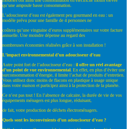
modèles ont ainsi une consommation en électricité moins élevée
qu’une ampoule basse consommation.
L’adoucisseur d’eau est également peu gourmand en eau : un
modèle prévu pour une famille de 4 personnes ne
coûtera qu’une vingtaine d’euros supplémentaires sur votre facture
annuelle. Une moindre dépense au regard des
nombreuses économies réalisées grâce à son installation !
L’impact
environnemental
d’un
adoucisseur
d’eau
Autre point fort de l’adoucisseur d’eau :
il
offre
un
réel
avantage
d’un
point
de
vue
environnemental
. En effet, en plus d’éviter une
surconsommation d’énergie, il limite l’achat de produits d’entretien.
Vous utilisez donc moins de flacons en plastique à usage unique
dans votre maison et participez ainsi à la protection de la planète.
Ce n’est pas tout ! En l’absence de calcaire, la durée de vie de vos
équipements ménagers est plus longue, réduisant,
de fait, votre production de déchets électroménagers.
Quels
sont
les
inconvénients
d’un
adoucisseur
d’eau
?