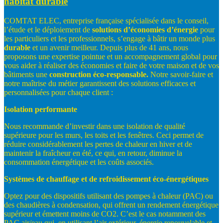
habitat durable
COMTAT ELEC, entreprise française spécialisée dans le conseil,
l’étude et le déploiement de
solutions
d’économies
d’énergie
pour
les particuliers et les professionnels, s’engage à bâtir un monde plus
durable
et un avenir meilleur. Depuis plus de 41 ans, nous
proposons une expertise pointue et un accompagnement global pour
vous aider à réaliser des économies et faire de votre maison et de vos
bâtiments une
construction
éco-
responsable.
Notre savoir-faire et
notre maîtrise du métier garantissent des solutions efficaces et
personnalisées pour chaque client :
Isolation
performante
Nous recommande d’investir dans une isolation de qualité
supérieure pour les murs, les toits et les fenêtres. Ceci permet de
réduire considérablement les pertes de chaleur en hiver et de
maintenir la fraîcheur en été, ce qui, en retour, diminue la
consommation énergétique et les coûts associés.
Systèmes
de
chauffage
et
de
refroidissement
éco-
énergétiques
Optez pour des dispositifs utilisant des pompes à chaleur (PAC) ou
des chaudières à condensation, qui offrent un rendement énergétique
supérieur et émettent moins de CO2. C’est le cas notamment des
PAC
air/eau
qui, en utilisant l’air extérieur, énergie renouvelable et