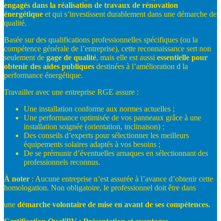
engagés
dans
la
réalisation
de
travaux
de
rénovation
énergétique
et qui s’investissent durablement dans une démarche de
qualité.
Basée sur des qualifications professionnelles spécifiques (ou la
compétence générale de l’entreprise), cette reconnaissance sert non
seulement de
gage
de
qualité
, mais elle est aussi
essentielle
pour
obtenir
des
aides
publiques
destinées à l’amélioration d la
performance énergétique.
Travailler avec une entreprise RGE assure :
Une installation conforme aux normes actuelles ;
Une performance optimisée de vos panneaux grâce à une
installation soignée (orientation, inclinaison) ;
Des conseils d’experts pour sélectionner les meilleurs
équipements solaires adaptés à vos besoins ;
De se prémunir d’éventuelles arnaques en sélectionnant des
professionnels reconnus.
À
noter
: Aucune entreprise n’est assurée à l’avance d’obtenir cette
homologation. Non obligatoire, le professionnel doit être dans
une
démarche
volontaire
de
mise
en
avant
de
ses
compétences.