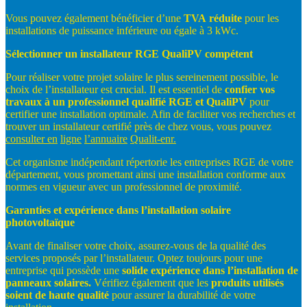
Vous pouvez également bénéficier d’une
TVA
réduite
pour les
installations de puissance inférieure ou égale à 3 kWc.
Sélectionner
un
installateur
RGE
QualiPV
compétent
Pour réaliser votre projet solaire le plus sereinement possible, le
choix de l’installateur est crucial. Il est essentiel de
confier
vos
travaux
à
un
professionnel
qualifié
RGE
et
QualiPV
pour
certifier une installation optimale. Afin de faciliter vos recherches et
trouver un installateur certifié près de chez vous, vous pouvez
consulter
en
ligne
l’annuaire
Qualit-
enr.
Cet organisme indépendant répertorie les entreprises RGE de votre
département, vous promettant ainsi une installation conforme aux
normes en vigueur avec un professionnel de proximité.
Garanties
et
expérience
dans
l’installation
solaire
photovoltaïque
Avant de finaliser votre choix, assurez-vous de la qualité des
services proposés par l’installateur. Optez toujours pour une
entreprise qui possède une
solide
expérience
dans
l’installation
de
panneaux
solaires.
Vérifiez également que les
produits
utilisés
soient
de
haute
qualité
pour assurer la durabilité de votre