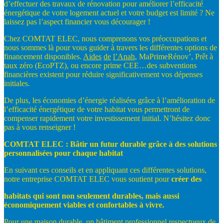
d’effectuer des travaux de rénovation pour améliorer l’efficacité
énergétique de votre logement actuel et votre budget est limité ? Ne
laissez pas l’aspect financier vous décourager !
Chez COMTAT ELEC, nous comprenons vos préoccupations et
nous sommes là pour vous guider à travers les différentes options de
financement disponibles.
Aides
de
l’Anah
, MaPrimeRénov’, Prêt à
taux zéro (EcoPTZ), ou encore prime CEE…des subventions
financières existent pour réduire significativement vos dépenses
initiales.
De plus, les économies d’énergie réalisées grâce à l’amélioration de
l’efficacité énergétique de votre habitat vous permettront de
compenser rapidement votre investissement initial. N’hésitez donc
pas à vous renseigner !
COMTAT
ELEC
:
Bâtir
un
futur
durable
grâce
à
des
solutions
personnalisées
pour
chaque
habitat
En suivant ces conseils et en appliquant ces différentes solutions,
notre entreprise COMTAT ELEC vous soutient pour
créer
des
habitats
qui
sont
non
seulement
durables,
mais
aussi
économiquement
viables
et
confortables
à
vivre.
Pour une maison durable, un bâtiment professionnel respectueux de