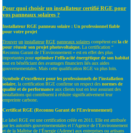
Pour quoi choisir un installateur certifié RGE pour
vos panneaux solaires ?
Installateur
RGE
panneau
solaire
:
Un
professionnel
fiable
pour
votre
projet
Trouver
un
installateur
RGE
panneaux
solaires
compétent est
la
clé
pour
réussir
son
projet
photovoltaïque.
La certification “
Reconnu Garant de l’Environnement » est en effet des plus
importantes pour
optimiser
l’efficacité
énergétique
de
son
habitat
tout en bénéficiant des avantages financiers liés aux aides
gouvernementales. Mais cette qualification RGE va plus loin.
Symbole
d’excellence
pour
les
professionnels
de
l’installation
solaire
, la certification RGE confirme un respect des
normes
de
qualité
et
de
performance
aux clients tout en leur assurant des
installations qui contribuent à réduire significativement leur
empreinte carbone.
Certificat
RGE
(Reconnu
Garant
de
l’Environnement)
Le label RGE est une certification créée en 2011. Elle est attribuée
par les autorités gouvernementales et l’Agence de l’Environnement
et de la Maîtrise de l’Énergie (Ademe) aux entreprises ou artisans