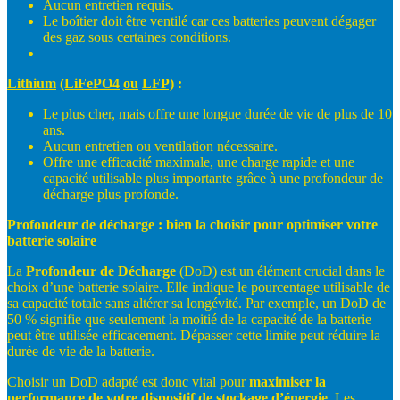
Aucun entretien requis.
Le boîtier doit être ventilé car ces batteries peuvent dégager
des gaz sous certaines conditions.
Lithium
(LiFePO4
ou
LFP)
:
Le plus cher, mais offre une longue durée de vie de plus de 10
ans.
Aucun entretien ou ventilation nécessaire.
Offre une efficacité maximale, une charge rapide et une
capacité utilisable plus importante grâce à une profondeur de
décharge plus profonde.
Profondeur
de
décharge
:
bien
la
choisir
pour
optimiser
votre
batterie
solaire
La
Profondeur
de
Décharge
(DoD) est un élément crucial dans le
choix d’une batterie solaire. Elle indique le pourcentage utilisable de
sa capacité totale sans altérer sa longévité. Par exemple, un DoD de
50 % signifie que seulement la moitié de la capacité de la batterie
peut être utilisée efficacement. Dépasser cette limite peut réduire la
durée de vie de la batterie.
Choisir un DoD adapté est donc vital pour
maximiser
la
performance
de
votre
dispositif
de
stockage
d’énergie.
Les