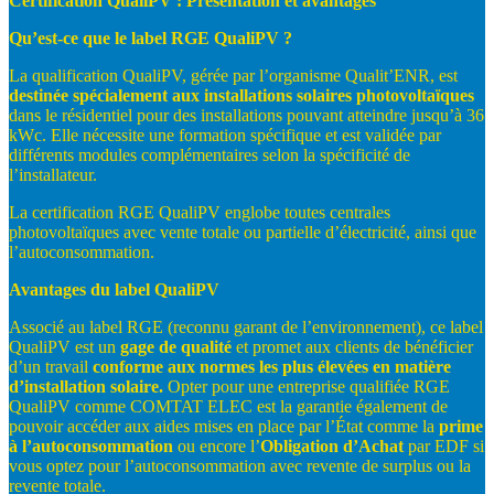
Certification
QualiPV
:
Présentation et
avantages
Qu’est-
ce
que
le
label
RGE
QualiPV
?
La qualification QualiPV, gérée par l’organisme Qualit’ENR, est
destinée
spécialement
aux installations
solaires
photovoltaïques
dans le résidentiel pour des installations pouvant atteindre jusqu’à 36
kWc. Elle nécessite une formation spécifique et est validée par
différents modules complémentaires selon la spécificité de
l’installateur.
La certification RGE QualiPV englobe toutes centrales
photovoltaïques avec vente totale ou partielle d’électricité, ainsi que
l’autoconsommation.
Avantages
du
label
QualiPV
Associé au label RGE (reconnu garant de l’environnement), ce label
QualiPV est un
gage
de
qualité
et promet aux clients de bénéficier
d’un travail
conforme
aux
normes
les
plus
élevées
en
matière
d’installation
solaire.
Opter pour une entreprise qualifiée RGE
QualiPV comme COMTAT ELEC est la garantie également de
pouvoir accéder aux aides mises en place par l’État comme la
prime
à
l’autoconsommation
ou encore l’
Obligation
d’Achat
par EDF si
vous optez pour l’autoconsommation avec revente de surplus ou la
revente totale.