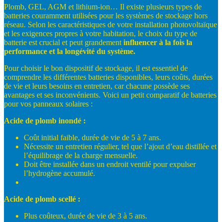
Plomb, GEL, AGM et lithium-ion… Il existe plusieurs types de
batteries couramment utilisées pour les systèmes de stockage hors
réseau. Selon les caractéristiques de votre installation photovoltaïque
et les exigences propres à votre habitation, le choix du type de
batterie est crucial et peut grandement
influencer
à
la
fois
la
performance
et
la
longévité
du
système.
Pour choisir le bon dispositif de stockage, il est essentiel de
comprendre les différentes batteries disponibles, leurs coûts, durées
de vie et leurs besoins en entretien, car chacune possède ses
avantages et ses inconvénients. Voici un petit comparatif de batteries
pour vos panneaux solaires :
Acide
de
plomb
inondé
:
Coût initial faible, durée de vie de 5 à 7 ans.
Nécessite un entretien régulier, tel que l’ajout d’eau distillée et
l’équilibrage de la charge mensuelle.
Doit être installée dans un endroit ventilé pour expulser
l’hydrogène accumulé.
Acide
de
plomb
scellé
:
Plus coûteux, durée de vie de 3 à 5 ans.