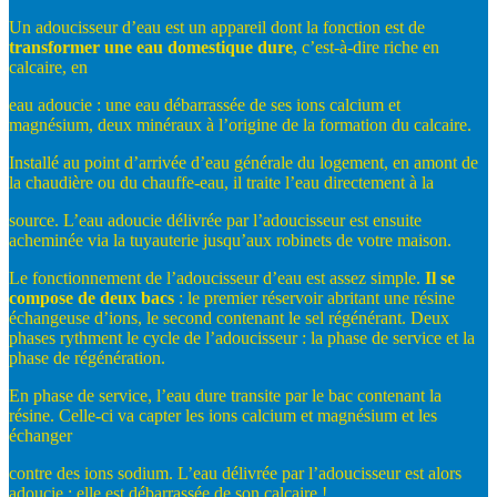
Un adoucisseur d’eau est un appareil dont la fonction est de
transformer
une
eau
domestique
dure
, c’est-à-dire riche en
calcaire, en
eau adoucie : une eau débarrassée de ses ions calcium et
magnésium, deux minéraux à l’origine de la formation du calcaire.
Installé au point d’arrivée d’eau générale du logement, en amont de
la chaudière ou du chauffe-eau, il traite l’eau directement à la
source. L’eau adoucie délivrée par l’adoucisseur est ensuite
acheminée via la tuyauterie jusqu’aux robinets de votre maison.
Le fonctionnement de l’adoucisseur d’eau est assez simple.
Il
se
compose
de
deux
bacs
: le premier réservoir abritant une résine
échangeuse d’ions, le second contenant le sel régénérant. Deux
phases rythment le cycle de l’adoucisseur : la phase de service et la
phase de régénération.
En phase de service, l’eau dure transite par le bac contenant la
résine. Celle-ci va capter les ions calcium et magnésium et les
échanger
contre des ions sodium. L’eau délivrée par l’adoucisseur est alors
adoucie : elle est débarrassée de son calcaire !