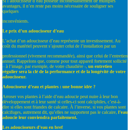
Si l’adoucisseur d’eau possède incontestablement de multiples
avantages, il n’en reste pas moins nécessaire de souligner ses
quelques
inconvénients.
Le
prix
d’un
adoucisseur
d’eau
L’achat d’un adoucisseur d’eau représente un investissement. Au
coût du matériel peuvent s’ajouter celui de l’installation par un
professionnel (vivement recommandée), ainsi que celui de l’entretien
annuel. Rappelons que, comme pour tout appareil fortement sollicité
– à l’image, par exemple, de votre chaudière -,
un
entretien
régulier
sera
la
clé
de
la
performance
et
de
la
longévité
de
votre
adoucisseur.
Adoucisseur
d’eau
et
plantes
:
une
bonne
idée
?
Arroser vos plantes à l’aide d’eau adoucie peut nuire à leur bon
développement et à leur santé si celles-ci sont calciphiles, c’est-à-
dire si elles sont friandes de calcaire. À l’inverse, si vos plantes sont
calcifuges, autrement dit, qu’elles ne supportent pas le calcaire,
l’eau
adoucie
leur
conviendra
parfaitement.
Les
adoucisseurs
d’eau
en
bref