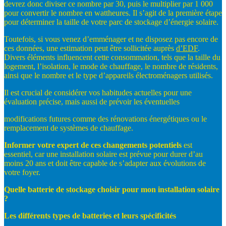
devrez donc diviser ce nombre par 30, puis le multiplier par 1 000
pour convertir le nombre en wattheures. Il s’agit de la première étape
pour déterminer la taille de votre parc de stockage d’énergie solaire.
Toutefois, si vous venez d’emménager et ne disposez pas encore de
ces données, une estimation peut être sollicitée auprès
d’EDF
.
Divers éléments influencent cette consommation, tels que la taille du
logement, l’isolation, le mode de chauffage, le nombre de résidents,
ainsi que le nombre et le type d’appareils électroménagers utilisés.
Il est crucial de considérer vos habitudes actuelles pour une
évaluation précise, mais aussi de prévoir les éventuelles
modifications futures comme des rénovations énergétiques ou le
remplacement de systèmes de chauffage.
Informer
votre
expert
de
ces
changements
potentiels
est
essentiel, car une installation solaire est prévue pour durer d’au
moins 20 ans et doit être capable de s’adapter aux évolutions de
votre foyer.
Quelle
batterie
de
stockage
choisir pour
mon
installation
solaire
?
Les
différents
types
de
batteries
et
leurs
spécificités