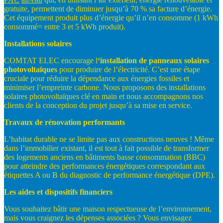
gratuite, permettent de diminuer jusqu’à 70 % sa facture d’énergie.
Cet équipement produit plus d’énergie qu’il n’en consomme (1 kWh
consommé= entre 3 et 5 kWh produit).
Installations
solaires
COMTAT ELEC encourage l
‘installation
de
panneaux
solaires
photovoltaïques
pour produire de l’électricité. C’est une étape
cruciale pour réduire la dépendance aux énergies fossiles et
minimiser l’empreinte carbone. Nous proposons des installations
solaires photovoltaïques clé en main et nous accompagnons nos
clients de la conception du projet jusqu’à sa mise en service.
Travaux
de
rénovation
performants
L’habitat durable ne se limite pas aux constructions neuves ! Même
dans l’immobilier existant, il est tout à fait possible de transformer
des logements anciens en bâtiments basse consommation (BBC)
pour atteindre des performances énergétiques correspondant aux
étiquettes A ou B du diagnostic de performance énergétique (DPE).
Les
aides
et
dispositifs
financiers
Vous souhaitez bâtir une maison respectueuse de l’environnement,
mais vous craignez les dépenses associées ? Vous envisagez